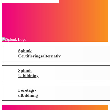
Splunk
Certifieringsalternativ
Splunk
Utbildning
Företags-
utbildning