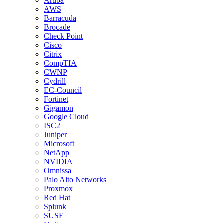
Aruba
AWS
Barracuda
Brocade
Check Point
Cisco
Citrix
CompTIA
CWNP
Cydrill
EC-Council
Fortinet
Gigamon
Google Cloud
ISC2
Juniper
Microsoft
NetApp
NVIDIA
Omnissa
Palo Alto Networks
Proxmox
Red Hat
Splunk
SUSE