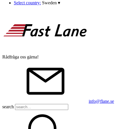
Select country:
Sweden
▾
Rådfråga oss gärna!
info@flane.se
search