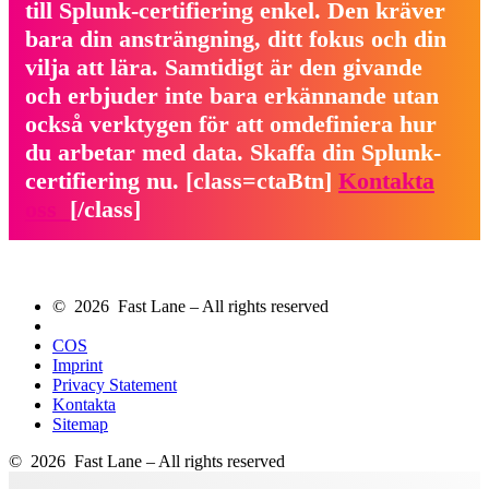
till Splunk-certifiering enkel. Den kräver
bara din ansträngning, ditt fokus och din
vilja att lära. Samtidigt är den givande
och erbjuder inte bara erkännande utan
också verktygen för att omdefiniera hur
du arbetar med data. Skaffa din Splunk-
certifiering nu. [class=ctaBtn]
Kontakta
oss
[/class]
© 2026 Fast Lane – All rights reserved
COS
Imprint
Privacy Statement
Kontakta
Sitemap
© 2026 Fast Lane – All rights reserved