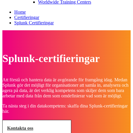
Worldwide Training Centers
Home
Certifieringar
Splunk Certifieringar
Splunk-certifieringar
Att förstå och hantera data är avgörande för framgång idag. Medan
Splunk gör det möjligt för organisationer att samla in, analysera och
agera på data, är det verklig kompetens som skiljer dem som bara
arbetar med data från dem som omdefinierar vad som är möjligt.
Ta nästa steg i din datakompetens: skaffa dina Splunk-certifieringar
här.
Kontakta oss