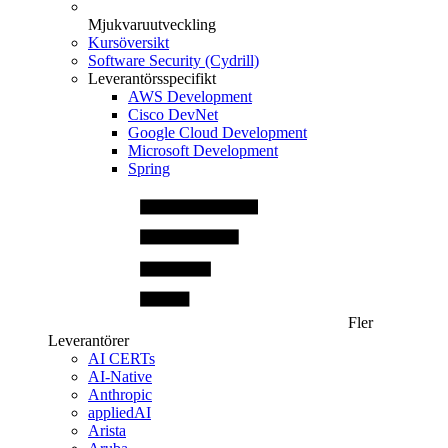
Mjukvaruutveckling
Kursöversikt
Software Security (Cydrill)
Leverantörsspecifikt
AWS Development
Cisco DevNet
Google Cloud Development
Microsoft Development
Spring
Fler
Leverantörer
AI CERTs
AI-Native
Anthropic
appliedAI
Arista