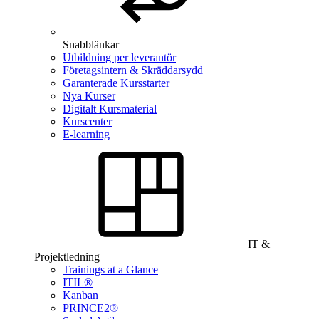
Snabblänkar
Utbildning per leverantör
Företagsintern & Skräddarsydd
Garanterade Kursstarter
Nya Kurser
Digitalt Kursmaterial
Kurscenter
E-learning
IT &
Projektledning
Trainings at a Glance
ITIL®
Kanban
PRINCE2®