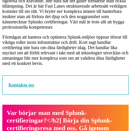
rigorösa och krävande, inte bara när det gäller förståelse utan också
tillämpning. Det är här Fast Lanes strukturerade arbetssätt verkligen
kommer till sin rätt. Vi bryter ner komplexa ämnen till hanterbara
insikter utan att förlora det djup och den noggrannhet som
kännetecknar Splunks certifieringar. Vårt mål är trots allt att bygga
professionella kompetenser.
Förmågan att hantera och optimera Splunk-miljöer öppnar dörrar till
viktiga roller inom infrastruktur och drift. Kort sagt handlar
certifiering inte bara om dina färdigheter idag. Det handlar lika
mycket om att förbli relevant i takt med att teknologier utvecklas och
utmaningar blir mer komplexa som om att validera dina färdigheter
med ett konkret bevis.
Kontakta oss
Var börjar man med Splunk-
certifieringar?</h2] Börja din Splunk-
certifieringsresa med oss. Gå igenom