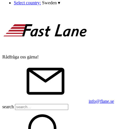
Select country:
Sweden
▾
Rådfråga oss gärna!
info@flane.se
search