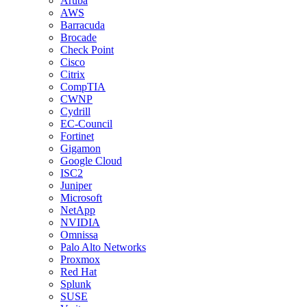
Aruba
AWS
Barracuda
Brocade
Check Point
Cisco
Citrix
CompTIA
CWNP
Cydrill
EC-Council
Fortinet
Gigamon
Google Cloud
ISC2
Juniper
Microsoft
NetApp
NVIDIA
Omnissa
Palo Alto Networks
Proxmox
Red Hat
Splunk
SUSE