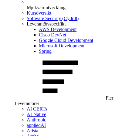
Mjukvaruutveckling
Kursöversikt
Software Security (Cydrill)
Leverantörsspecifikt
AWS Development
Cisco DevNet
Google Cloud Development
Microsoft Development
Spring
Fler
Leverantörer
AI CERTs
AI-Native
Anthropic
appliedAI
Arista