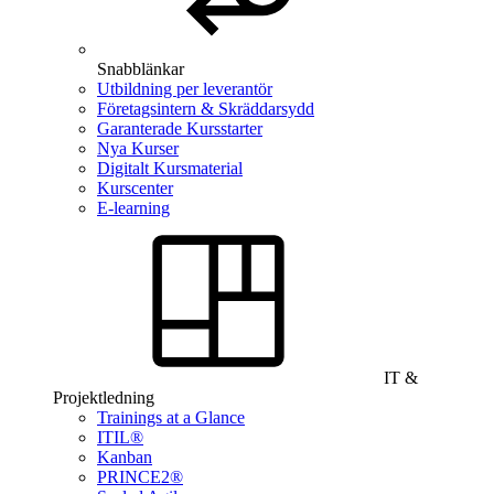
Snabblänkar
Utbildning per leverantör
Företagsintern & Skräddarsydd
Garanterade Kursstarter
Nya Kurser
Digitalt Kursmaterial
Kurscenter
E-learning
IT &
Projektledning
Trainings at a Glance
ITIL®
Kanban
PRINCE2®