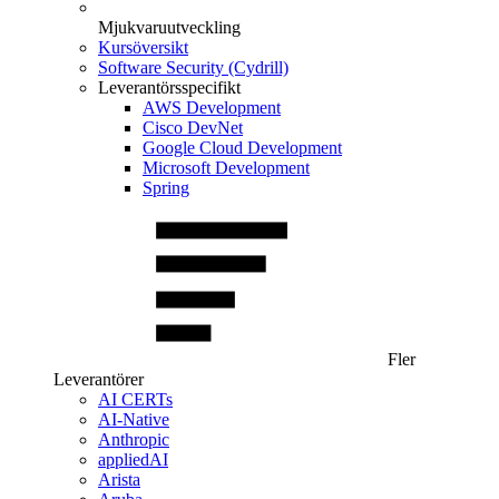
Mjukvaruutveckling
Kursöversikt
Software Security (Cydrill)
Leverantörsspecifikt
AWS Development
Cisco DevNet
Google Cloud Development
Microsoft Development
Spring
Fler
Leverantörer
AI CERTs
AI-Native
Anthropic
appliedAI
Arista