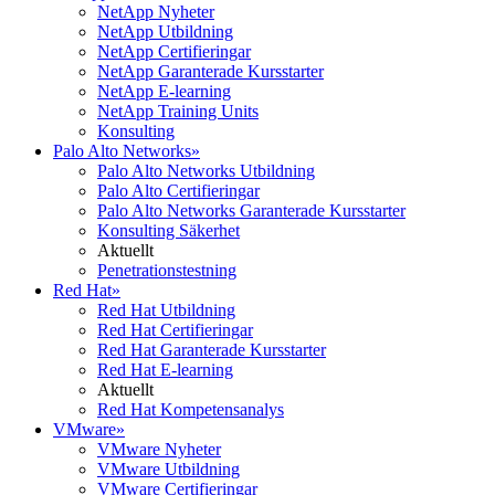
NetApp Nyheter
NetApp Utbildning
NetApp Certifieringar
NetApp Garanterade Kursstarter
NetApp E-learning
NetApp Training Units
Konsulting
Palo Alto Networks
»
Palo Alto Networks Utbildning
Palo Alto Certifieringar
Palo Alto Networks Garanterade Kursstarter
Konsulting Säkerhet
Aktuellt
Penetrationstestning
Red Hat
»
Red Hat Utbildning
Red Hat Certifieringar
Red Hat Garanterade Kursstarter
Red Hat E-learning
Aktuellt
Red Hat Kompetensanalys
VMware
»
VMware Nyheter
VMware Utbildning
VMware Certifieringar