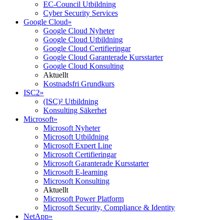
EC-Council Utbildning
Cyber Security Services
Google Cloud
»
Google Cloud Nyheter
Google Cloud Utbildning
Google Cloud Certifieringar
Google Cloud Garanterade Kursstarter
Google Cloud Konsulting
Aktuellt
Kostnadsfri Grundkurs
ISC2
»
(ISC)² Utbildning
Konsulting Säkerhet
Microsoft
»
Microsoft Nyheter
Microsoft Utbildning
Microsoft Expert Line
Microsoft Certifieringar
Microsoft Garanterade Kursstarter
Microsoft E-learning
Microsoft Konsulting
Aktuellt
Microsoft Power Platform
Microsoft Security, Compliance & Identity
NetApp
»