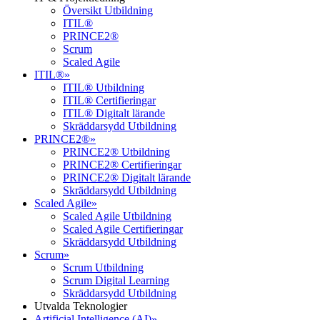
Översikt Utbildning
ITIL®
PRINCE2®
Scrum
Scaled Agile
ITIL®
»
ITIL® Utbildning
ITIL® Certifieringar
ITIL® Digitalt lärande
Skräddarsydd Utbildning
PRINCE2®
»
PRINCE2® Utbildning
PRINCE2® Certifieringar
PRINCE2® Digitalt lärande
Skräddarsydd Utbildning
Scaled Agile
»
Scaled Agile Utbildning
Scaled Agile Certifieringar
Skräddarsydd Utbildning
Scrum
»
Scrum Utbildning
Scrum Digital Learning
Skräddarsydd Utbildning
Utvalda Teknologier
Artificial Intelligence (AI)
»