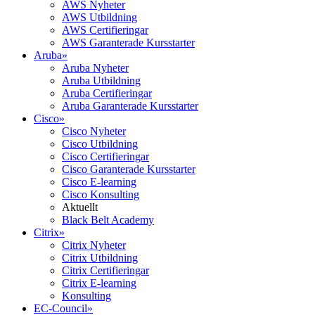
AWS Nyheter
AWS Utbildning
AWS Certifieringar
AWS Garanterade Kursstarter
Aruba
»
Aruba Nyheter
Aruba Utbildning
Aruba Certifieringar
Aruba Garanterade Kursstarter
Cisco
»
Cisco Nyheter
Cisco Utbildning
Cisco Certifieringar
Cisco Garanterade Kursstarter
Cisco E-learning
Cisco Konsulting
Aktuellt
Black Belt Academy
Citrix
»
Citrix Nyheter
Citrix Utbildning
Citrix Certifieringar
Citrix E-learning
Konsulting
EC-Council
»