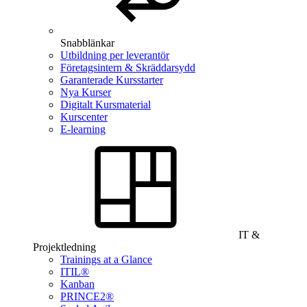
Snabblänkar
Utbildning per leverantör
Företagsintern & Skräddarsydd
Garanterade Kursstarter
Nya Kurser
Digitalt Kursmaterial
Kurscenter
E-learning
IT &
Projektledning
Trainings at a Glance
ITIL®
Kanban
PRINCE2®