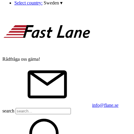
Select country:
Sweden
▾
Rådfråga oss gärna!
info@flane.se
search