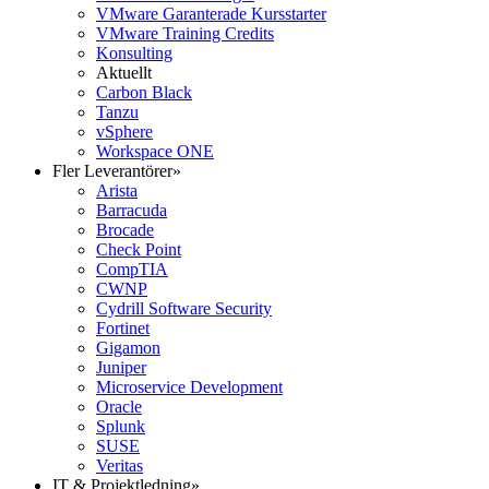
VMware Garanterade Kursstarter
VMware Training Credits
Konsulting
Aktuellt
Carbon Black
Tanzu
vSphere
Workspace ONE
Fler Leverantörer
»
Arista
Barracuda
Brocade
Check Point
CompTIA
CWNP
Cydrill Software Security
Fortinet
Gigamon
Juniper
Microservice Development
Oracle
Splunk
SUSE
Veritas
IT & Projektledning
»