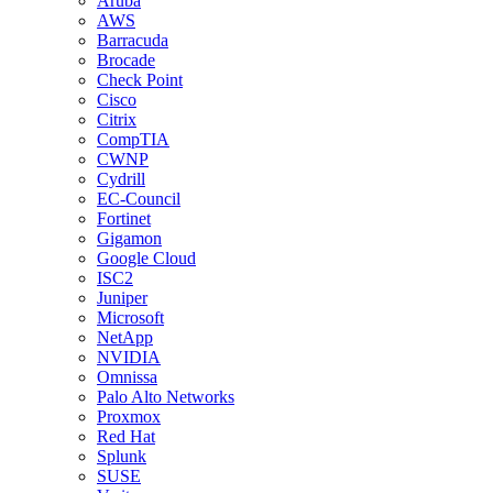
Aruba
AWS
Barracuda
Brocade
Check Point
Cisco
Citrix
CompTIA
CWNP
Cydrill
EC-Council
Fortinet
Gigamon
Google Cloud
ISC2
Juniper
Microsoft
NetApp
NVIDIA
Omnissa
Palo Alto Networks
Proxmox
Red Hat
Splunk
SUSE