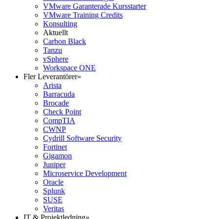
VMware Garanterade Kursstarter
VMware Training Credits
Konsulting
Aktuellt
Carbon Black
Tanzu
vSphere
Workspace ONE
Fler Leverantörer
»
Arista
Barracuda
Brocade
Check Point
CompTIA
CWNP
Cydrill Software Security
Fortinet
Gigamon
Juniper
Microservice Development
Oracle
Splunk
SUSE
Veritas
IT & Projektledning
»