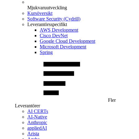
Mjukvaruutveckling
Kursöversikt
Software Security (Cydrill)
Leverantörsspecifikt
AWS Development
Cisco DevNet
Google Cloud Development
Microsoft Development
Spring
Fler
Leverantörer
AI CERTs
AI-Native
Anthropic
appliedAI
Arista