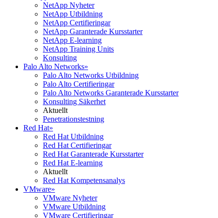
NetApp Nyheter
NetApp Utbildning
NetApp Certifieringar
NetApp Garanterade Kursstarter
NetApp E-learning
NetApp Training Units
Konsulting
Palo Alto Networks
»
Palo Alto Networks Utbildning
Palo Alto Certifieringar
Palo Alto Networks Garanterade Kursstarter
Konsulting Säkerhet
Aktuellt
Penetrationstestning
Red Hat
»
Red Hat Utbildning
Red Hat Certifieringar
Red Hat Garanterade Kursstarter
Red Hat E-learning
Aktuellt
Red Hat Kompetensanalys
VMware
»
VMware Nyheter
VMware Utbildning
VMware Certifieringar