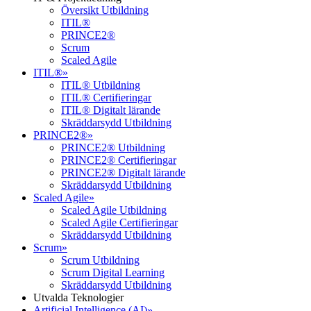
Översikt Utbildning
ITIL®
PRINCE2®
Scrum
Scaled Agile
ITIL®
»
ITIL® Utbildning
ITIL® Certifieringar
ITIL® Digitalt lärande
Skräddarsydd Utbildning
PRINCE2®
»
PRINCE2® Utbildning
PRINCE2® Certifieringar
PRINCE2® Digitalt lärande
Skräddarsydd Utbildning
Scaled Agile
»
Scaled Agile Utbildning
Scaled Agile Certifieringar
Skräddarsydd Utbildning
Scrum
»
Scrum Utbildning
Scrum Digital Learning
Skräddarsydd Utbildning
Utvalda Teknologier
Artificial Intelligence (AI)
»