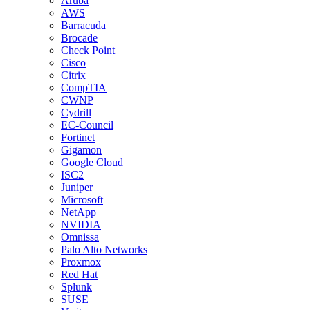
Aruba
AWS
Barracuda
Brocade
Check Point
Cisco
Citrix
CompTIA
CWNP
Cydrill
EC-Council
Fortinet
Gigamon
Google Cloud
ISC2
Juniper
Microsoft
NetApp
NVIDIA
Omnissa
Palo Alto Networks
Proxmox
Red Hat
Splunk
SUSE