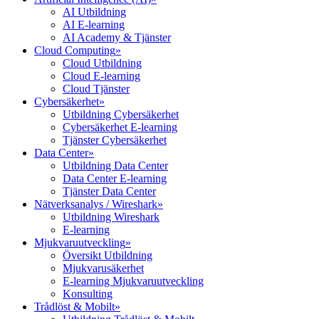
AI Utbildning
AI E-learning
AI Academy & Tjänster
Cloud Computing
»
Cloud Utbildning
Cloud E-learning
Cloud Tjänster
Cybersäkerhet
»
Utbildning Cybersäkerhet
Cybersäkerhet E-learning
Tjänster Cybersäkerhet
Data Center
»
Utbildning Data Center
Data Center E-learning
Tjänster Data Center
Nätverksanalys / Wireshark
»
Utbildning Wireshark
E-learning
Mjukvaruutveckling
»
Översikt Utbildning
Mjukvarusäkerhet
E-learning Mjukvaruutveckling
Konsulting
Trådlöst & Mobilt
»