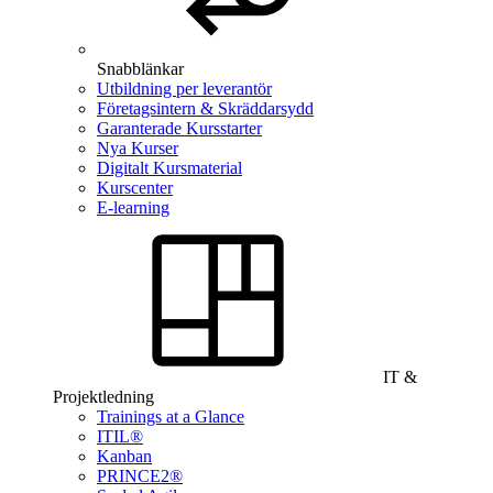
Snabblänkar
Utbildning per leverantör
Företagsintern & Skräddarsydd
Garanterade Kursstarter
Nya Kurser
Digitalt Kursmaterial
Kurscenter
E-learning
IT &
Projektledning
Trainings at a Glance
ITIL®
Kanban
PRINCE2®