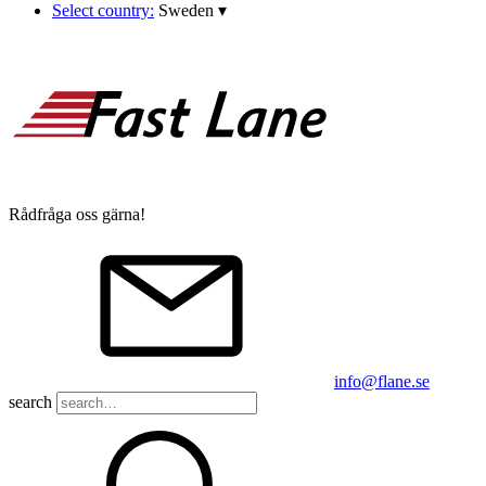
Select country:
Sweden
▾
Rådfråga oss gärna!
info@flane.se
search