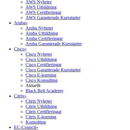
AWS Nyheter
AWS Utbildning
AWS Certifieringar
AWS Garanterade Kursstarter
Aruba
»
Aruba Nyheter
Aruba Utbildning
Aruba Certifieringar
Aruba Garanterade Kursstarter
Cisco
»
Cisco Nyheter
Cisco Utbildning
Cisco Certifieringar
Cisco Garanterade Kursstarter
Cisco E-learning
Cisco Konsulting
Aktuellt
Black Belt Academy
Citrix
»
Citrix Nyheter
Citrix Utbildning
Citrix Certifieringar
Citrix E-learning
Konsulting
EC-Council
»