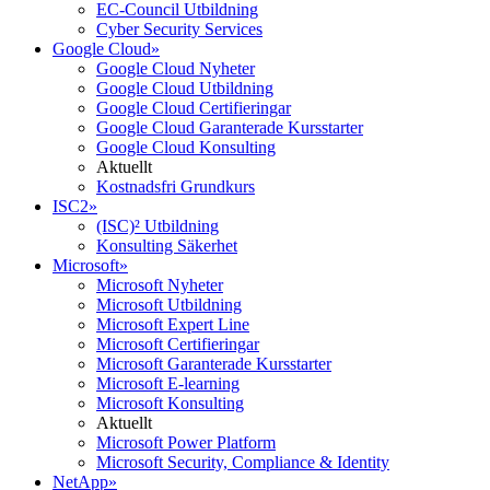
EC-Council Utbildning
Cyber Security Services
Google Cloud
»
Google Cloud Nyheter
Google Cloud Utbildning
Google Cloud Certifieringar
Google Cloud Garanterade Kursstarter
Google Cloud Konsulting
Aktuellt
Kostnadsfri Grundkurs
ISC2
»
(ISC)² Utbildning
Konsulting Säkerhet
Microsoft
»
Microsoft Nyheter
Microsoft Utbildning
Microsoft Expert Line
Microsoft Certifieringar
Microsoft Garanterade Kursstarter
Microsoft E-learning
Microsoft Konsulting
Aktuellt
Microsoft Power Platform
Microsoft Security, Compliance & Identity
NetApp
»