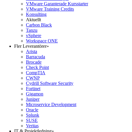
VMware Garanterade Kursstarter
VMware Training Credits
Konsulting
Aktuellt
Carbon Black
Tanzu
vSphere
Workspace ONE
Fler Leverantörer
»
Arista
Barracuda
Brocade
Check Point
CompTIA
CWNP
Cydrill Software Security
Fortinet
Gigamon
Juniper
Microservice Development
Oracle
Splunk
SUSE
Veritas
IT & Projektledning
»