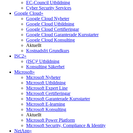
EC-Council Utbildning
Cyber Security Services
Google Cloud
»
Google Cloud Nyheter
Google Cloud Utbildning
Google Cloud Certifieringar
Google Cloud Garanterade Kursstarter
Google Cloud Konsulting
Aktuellt
Kostnadsfri Grundkurs
ISC2
»
(ISC)² Utbildning
Konsulting Säkerhet
Microsoft
»
Microsoft Nyheter
Microsoft Utbildning
Microsoft Expert Line
Microsoft Certifieringar
Microsoft Garanterade Kursstarter
Microsoft E-learning
Microsoft Konsulting
Aktuellt
Microsoft Power Platform
Microsoft Security, Compliance & Identity
NetApp
»