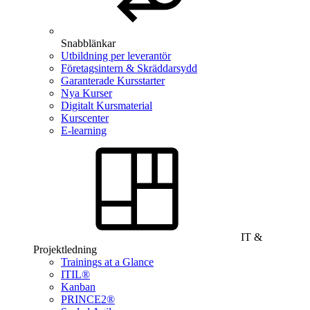
Snabblänkar
Utbildning per leverantör
Företagsintern & Skräddarsydd
Garanterade Kursstarter
Nya Kurser
Digitalt Kursmaterial
Kurscenter
E-learning
IT &
Projektledning
Trainings at a Glance
ITIL®
Kanban
PRINCE2®