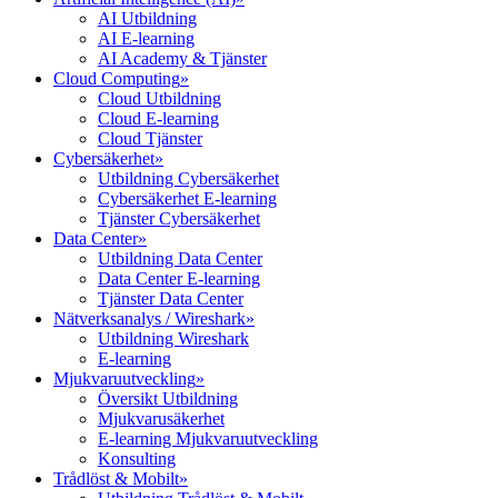
AI Utbildning
AI E-learning
AI Academy & Tjänster
Cloud Computing
»
Cloud Utbildning
Cloud E-learning
Cloud Tjänster
Cybersäkerhet
»
Utbildning Cybersäkerhet
Cybersäkerhet E-learning
Tjänster Cybersäkerhet
Data Center
»
Utbildning Data Center
Data Center E-learning
Tjänster Data Center
Nätverksanalys / Wireshark
»
Utbildning Wireshark
E-learning
Mjukvaruutveckling
»
Översikt Utbildning
Mjukvarusäkerhet
E-learning Mjukvaruutveckling
Konsulting
Trådlöst & Mobilt
»