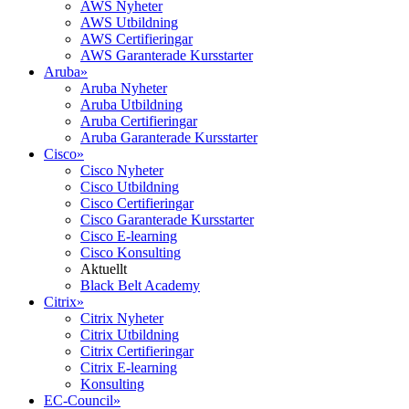
AWS Nyheter
AWS Utbildning
AWS Certifieringar
AWS Garanterade Kursstarter
Aruba
»
Aruba Nyheter
Aruba Utbildning
Aruba Certifieringar
Aruba Garanterade Kursstarter
Cisco
»
Cisco Nyheter
Cisco Utbildning
Cisco Certifieringar
Cisco Garanterade Kursstarter
Cisco E-learning
Cisco Konsulting
Aktuellt
Black Belt Academy
Citrix
»
Citrix Nyheter
Citrix Utbildning
Citrix Certifieringar
Citrix E-learning
Konsulting
EC-Council
»