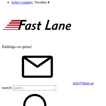
Select country:
Sweden
▾
Rådfråga oss gärna!
info@flane.se
search