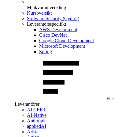
Mjukvaruutveckling
Kursöversikt
Software Security (Cydrill)
Leverantörsspecifikt
AWS Development
Cisco DevNet
Google Cloud Development
Microsoft Development
Spring
Fler
Leverantörer
AI CERTs
AI-Native
Anthropic
appliedAI
Arista