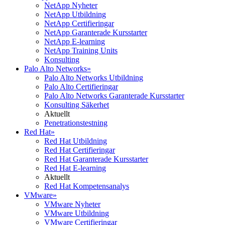
NetApp Nyheter
NetApp Utbildning
NetApp Certifieringar
NetApp Garanterade Kursstarter
NetApp E-learning
NetApp Training Units
Konsulting
Palo Alto Networks
»
Palo Alto Networks Utbildning
Palo Alto Certifieringar
Palo Alto Networks Garanterade Kursstarter
Konsulting Säkerhet
Aktuellt
Penetrationstestning
Red Hat
»
Red Hat Utbildning
Red Hat Certifieringar
Red Hat Garanterade Kursstarter
Red Hat E-learning
Aktuellt
Red Hat Kompetensanalys
VMware
»
VMware Nyheter
VMware Utbildning
VMware Certifieringar