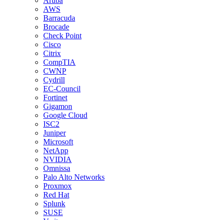
Aruba
AWS
Barracuda
Brocade
Check Point
Cisco
Citrix
CompTIA
CWNP
Cydrill
EC-Council
Fortinet
Gigamon
Google Cloud
ISC2
Juniper
Microsoft
NetApp
NVIDIA
Omnissa
Palo Alto Networks
Proxmox
Red Hat
Splunk
SUSE