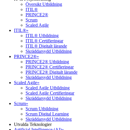
Översikt Utbildning
ITIL®
PRINCE2®
Scrum
Scaled Agile
ITIL®
»
ITIL® Utbildning
ITIL® Certifieringar
ITIL® Digitalt lärande
Skräddarsydd Utbildning
PRINCE2®
»
PRINCE2® Utbildning
PRINCE2® Certifieringar
PRINCE2® Digitalt lärande
Skräddarsydd Utbildning
Scaled Agile
»
Scaled Agile Utbildning
Scaled Agile Certifieringar
Skräddarsydd Utbildning
Scrum
»
Scrum Utbildning
Scrum Digital Learning
Skräddarsydd Utbildning
Utvalda Teknologier
Artificial Intelligence (AI)
»