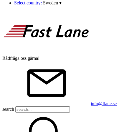
Select country:
Sweden
▾
Rådfråga oss gärna!
info@flane.se
search