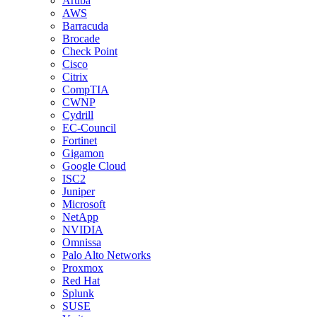
Aruba
AWS
Barracuda
Brocade
Check Point
Cisco
Citrix
CompTIA
CWNP
Cydrill
EC-Council
Fortinet
Gigamon
Google Cloud
ISC2
Juniper
Microsoft
NetApp
NVIDIA
Omnissa
Palo Alto Networks
Proxmox
Red Hat
Splunk
SUSE