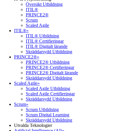
Översikt Utbildning
ITIL®
PRINCE2®
Scrum
Scaled Agile
ITIL®
»
ITIL® Utbildning
ITIL® Certifieringar
ITIL® Digitalt lärande
Skräddarsydd Utbildning
PRINCE2®
»
PRINCE2® Utbildning
PRINCE2® Certifieringar
PRINCE2® Digitalt lärande
Skräddarsydd Utbildning
Scaled Agile
»
Scaled Agile Utbildning
Scaled Agile Certifieringar
Skräddarsydd Utbildning
Scrum
»
Scrum Utbildning
Scrum Digital Learning
Skräddarsydd Utbildning
Utvalda Teknologier
Artificial Intelligence (AI)
»