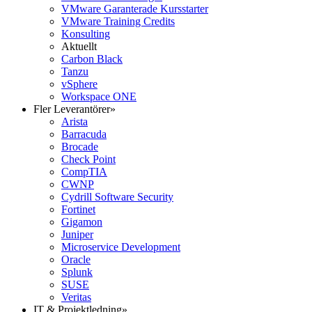
VMware Garanterade Kursstarter
VMware Training Credits
Konsulting
Aktuellt
Carbon Black
Tanzu
vSphere
Workspace ONE
Fler Leverantörer
»
Arista
Barracuda
Brocade
Check Point
CompTIA
CWNP
Cydrill Software Security
Fortinet
Gigamon
Juniper
Microservice Development
Oracle
Splunk
SUSE
Veritas
IT & Projektledning
»