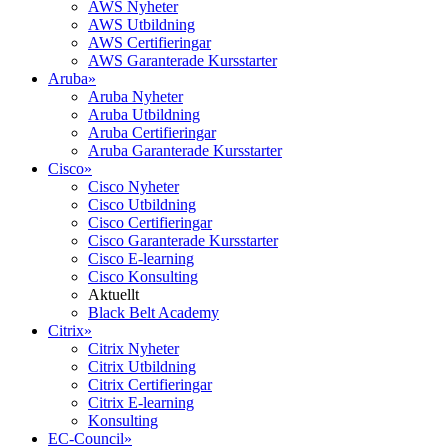
AWS Nyheter
AWS Utbildning
AWS Certifieringar
AWS Garanterade Kursstarter
Aruba
»
Aruba Nyheter
Aruba Utbildning
Aruba Certifieringar
Aruba Garanterade Kursstarter
Cisco
»
Cisco Nyheter
Cisco Utbildning
Cisco Certifieringar
Cisco Garanterade Kursstarter
Cisco E-learning
Cisco Konsulting
Aktuellt
Black Belt Academy
Citrix
»
Citrix Nyheter
Citrix Utbildning
Citrix Certifieringar
Citrix E-learning
Konsulting
EC-Council
»