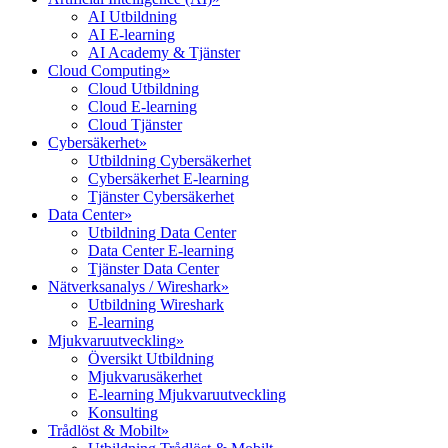
AI Utbildning
AI E-learning
AI Academy & Tjänster
Cloud Computing
»
Cloud Utbildning
Cloud E-learning
Cloud Tjänster
Cybersäkerhet
»
Utbildning Cybersäkerhet
Cybersäkerhet E-learning
Tjänster Cybersäkerhet
Data Center
»
Utbildning Data Center
Data Center E-learning
Tjänster Data Center
Nätverksanalys / Wireshark
»
Utbildning Wireshark
E-learning
Mjukvaruutveckling
»
Översikt Utbildning
Mjukvarusäkerhet
E-learning Mjukvaruutveckling
Konsulting
Trådlöst & Mobilt
»