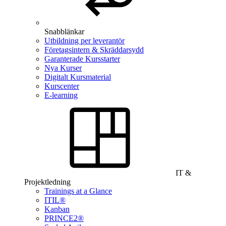
Snabblänkar
Utbildning per leverantör
Företagsintern & Skräddarsydd
Garanterade Kursstarter
Nya Kurser
Digitalt Kursmaterial
Kurscenter
E-learning
IT &
Projektledning
Trainings at a Glance
ITIL®
Kanban
PRINCE2®