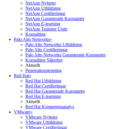
NetApp Nyheter
NetApp Utbildning
NetApp Certifieringar
NetApp Garanterade Kursstarter
NetApp E-learning
NetApp Training Units
Konsulting
Palo Alto Networks
»
Palo Alto Networks Utbildning
Palo Alto Certifieringar
Palo Alto Networks Garanterade Kursstarter
Konsulting Säkerhet
Aktuellt
Penetrationstestning
Red Hat
»
Red Hat Utbildning
Red Hat Certifieringar
Red Hat Garanterade Kursstarter
Red Hat E-learning
Aktuellt
Red Hat Kompetensanalys
VMware
»
VMware Nyheter
VMware Utbildning
VMware Certifieringar