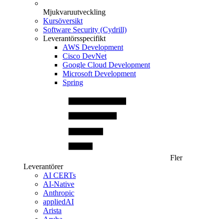
Mjukvaruutveckling
Kursöversikt
Software Security (Cydrill)
Leverantörsspecifikt
AWS Development
Cisco DevNet
Google Cloud Development
Microsoft Development
Spring
Fler
Leverantörer
AI CERTs
AI-Native
Anthropic
appliedAI
Arista