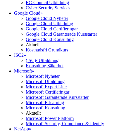
EC-Council Utbildning
Cyber Security Services
Google Cloud
»
Google Cloud Nyheter
Google Cloud Utbildning
Google Cloud Certifieringar
Google Cloud Garanterade Kursstarter
Google Cloud Konsulting
Aktuellt
Kostnadsfri Grundkurs
ISC2
»
(ISC)² Utbildning
Konsulting Säkerhet
Microsoft
»
Microsoft Nyheter
Microsoft Utbildning
Microsoft Expert Line
Microsoft Certifieringar
Microsoft Garanterade Kursstarter
Microsoft E-learning
Microsoft Konsulting
Aktuellt
Microsoft Power Platform
Microsoft Security, Compliance & Identity
NetApp
»