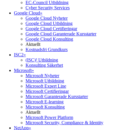
EC-Council Utbildning
Cyber Security Services
Google Cloud
»
Google Cloud Nyheter
Google Cloud Utbildning
Google Cloud Certifieringar
Google Cloud Garanterade Kursstarter
Google Cloud Konsulting
Aktuellt
Kostnadsfri Grundkurs
ISC2
»
(ISC)² Utbildning
Konsulting Säkerhet
Microsoft
»
Microsoft Nyheter
Microsoft Utbildning
Microsoft Expert Line
Microsoft Certifieringar
Microsoft Garanterade Kursstarter
Microsoft E-learning
Microsoft Konsulting
Aktuellt
Microsoft Power Platform
Microsoft Security, Compliance & Identity
NetApp
»