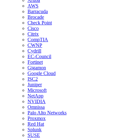
Aruba
AWS
Barracuda
Brocade
Check Point
Cisco
Citrix
CompTIA
CWNP
Cydrill
EC-Council
Fortinet
Gigamon
Google Cloud
ISC2
Juniper
Microsoft
NetApp
NVIDIA
Omnissa
Palo Alto Networks
Proxmox
Red Hat
Splunk
SUSE