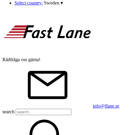
Select country:
Sweden
▾
Rådfråga oss gärna!
info@flane.se
search