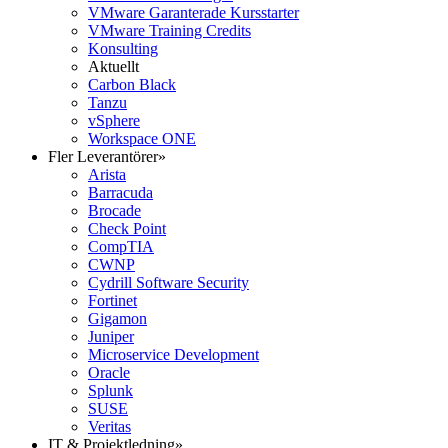
VMware Garanterade Kursstarter
VMware Training Credits
Konsulting
Aktuellt
Carbon Black
Tanzu
vSphere
Workspace ONE
Fler Leverantörer
»
Arista
Barracuda
Brocade
Check Point
CompTIA
CWNP
Cydrill Software Security
Fortinet
Gigamon
Juniper
Microservice Development
Oracle
Splunk
SUSE
Veritas
IT & Projektledning
»