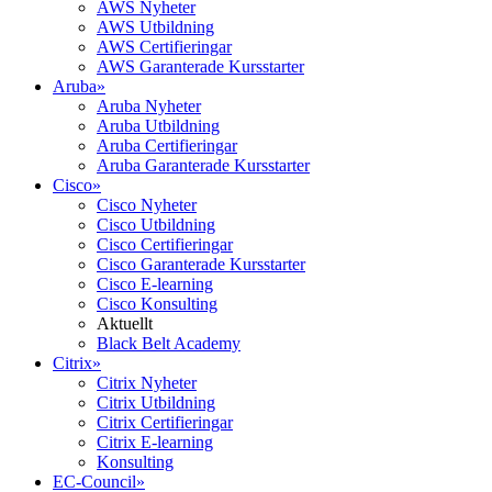
AWS Nyheter
AWS Utbildning
AWS Certifieringar
AWS Garanterade Kursstarter
Aruba
»
Aruba Nyheter
Aruba Utbildning
Aruba Certifieringar
Aruba Garanterade Kursstarter
Cisco
»
Cisco Nyheter
Cisco Utbildning
Cisco Certifieringar
Cisco Garanterade Kursstarter
Cisco E-learning
Cisco Konsulting
Aktuellt
Black Belt Academy
Citrix
»
Citrix Nyheter
Citrix Utbildning
Citrix Certifieringar
Citrix E-learning
Konsulting
EC-Council
»