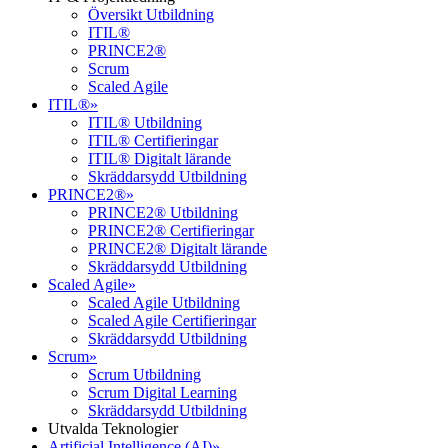
Översikt Utbildning
ITIL®
PRINCE2®
Scrum
Scaled Agile
ITIL®
»
ITIL® Utbildning
ITIL® Certifieringar
ITIL® Digitalt lärande
Skräddarsydd Utbildning
PRINCE2®
»
PRINCE2® Utbildning
PRINCE2® Certifieringar
PRINCE2® Digitalt lärande
Skräddarsydd Utbildning
Scaled Agile
»
Scaled Agile Utbildning
Scaled Agile Certifieringar
Skräddarsydd Utbildning
Scrum
»
Scrum Utbildning
Scrum Digital Learning
Skräddarsydd Utbildning
Utvalda Teknologier
Artificial Intelligence (AI)
»