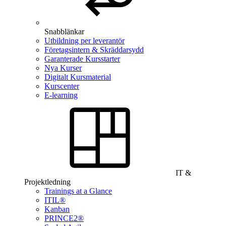
Snabblänkar
Utbildning per leverantör
Företagsintern & Skräddarsydd
Garanterade Kursstarter
Nya Kurser
Digitalt Kursmaterial
Kurscenter
E-learning
IT &
Projektledning
Trainings at a Glance
ITIL®
Kanban
PRINCE2®