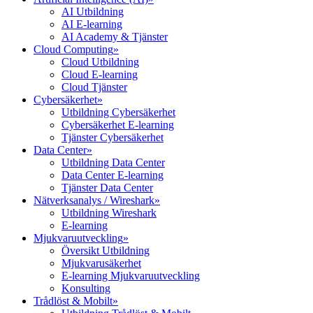
AI Utbildning
AI E-learning
AI Academy & Tjänster
Cloud Computing
»
Cloud Utbildning
Cloud E-learning
Cloud Tjänster
Cybersäkerhet
»
Utbildning Cybersäkerhet
Cybersäkerhet E-learning
Tjänster Cybersäkerhet
Data Center
»
Utbildning Data Center
Data Center E-learning
Tjänster Data Center
Nätverksanalys / Wireshark
»
Utbildning Wireshark
E-learning
Mjukvaruutveckling
»
Översikt Utbildning
Mjukvarusäkerhet
E-learning Mjukvaruutveckling
Konsulting
Trådlöst & Mobilt
»