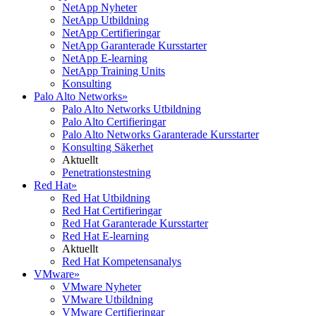
NetApp Nyheter
NetApp Utbildning
NetApp Certifieringar
NetApp Garanterade Kursstarter
NetApp E-learning
NetApp Training Units
Konsulting
Palo Alto Networks
»
Palo Alto Networks Utbildning
Palo Alto Certifieringar
Palo Alto Networks Garanterade Kursstarter
Konsulting Säkerhet
Aktuellt
Penetrationstestning
Red Hat
»
Red Hat Utbildning
Red Hat Certifieringar
Red Hat Garanterade Kursstarter
Red Hat E-learning
Aktuellt
Red Hat Kompetensanalys
VMware
»
VMware Nyheter
VMware Utbildning
VMware Certifieringar