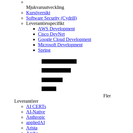
Mjukvaruutveckling
Kursöversikt
Software Security (Cydrill)
Leverantörsspecifikt
AWS Development
Cisco DevNet
Google Cloud Development
Microsoft Development
Spring
Fler
Leverantörer
AI CERTs
AI-Native
Anthropic
appliedAI
Arista