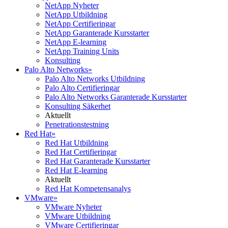
NetApp Nyheter
NetApp Utbildning
NetApp Certifieringar
NetApp Garanterade Kursstarter
NetApp E-learning
NetApp Training Units
Konsulting
Palo Alto Networks
»
Palo Alto Networks Utbildning
Palo Alto Certifieringar
Palo Alto Networks Garanterade Kursstarter
Konsulting Säkerhet
Aktuellt
Penetrationstestning
Red Hat
»
Red Hat Utbildning
Red Hat Certifieringar
Red Hat Garanterade Kursstarter
Red Hat E-learning
Aktuellt
Red Hat Kompetensanalys
VMware
»
VMware Nyheter
VMware Utbildning
VMware Certifieringar