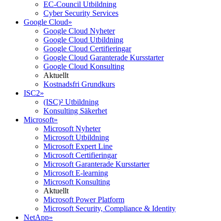
EC-Council Utbildning
Cyber Security Services
Google Cloud
»
Google Cloud Nyheter
Google Cloud Utbildning
Google Cloud Certifieringar
Google Cloud Garanterade Kursstarter
Google Cloud Konsulting
Aktuellt
Kostnadsfri Grundkurs
ISC2
»
(ISC)² Utbildning
Konsulting Säkerhet
Microsoft
»
Microsoft Nyheter
Microsoft Utbildning
Microsoft Expert Line
Microsoft Certifieringar
Microsoft Garanterade Kursstarter
Microsoft E-learning
Microsoft Konsulting
Aktuellt
Microsoft Power Platform
Microsoft Security, Compliance & Identity
NetApp
»