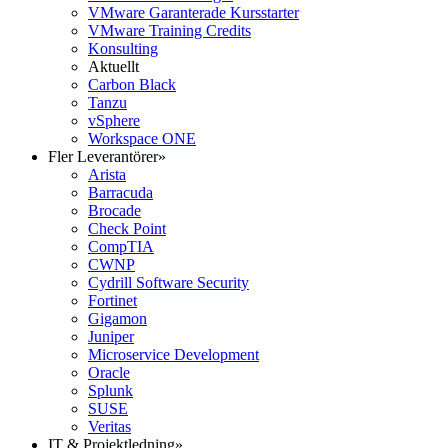
VMware Garanterade Kursstarter
VMware Training Credits
Konsulting
Aktuellt
Carbon Black
Tanzu
vSphere
Workspace ONE
Fler Leverantörer
»
Arista
Barracuda
Brocade
Check Point
CompTIA
CWNP
Cydrill Software Security
Fortinet
Gigamon
Juniper
Microservice Development
Oracle
Splunk
SUSE
Veritas
IT & Projektledning
»