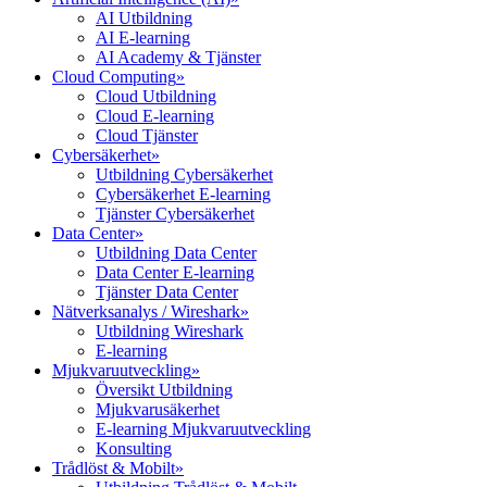
AI Utbildning
AI E-learning
AI Academy & Tjänster
Cloud Computing
»
Cloud Utbildning
Cloud E-learning
Cloud Tjänster
Cybersäkerhet
»
Utbildning Cybersäkerhet
Cybersäkerhet E-learning
Tjänster Cybersäkerhet
Data Center
»
Utbildning Data Center
Data Center E-learning
Tjänster Data Center
Nätverksanalys / Wireshark
»
Utbildning Wireshark
E-learning
Mjukvaruutveckling
»
Översikt Utbildning
Mjukvarusäkerhet
E-learning Mjukvaruutveckling
Konsulting
Trådlöst & Mobilt
»