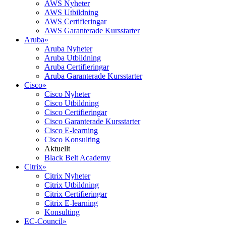
AWS Nyheter
AWS Utbildning
AWS Certifieringar
AWS Garanterade Kursstarter
Aruba
»
Aruba Nyheter
Aruba Utbildning
Aruba Certifieringar
Aruba Garanterade Kursstarter
Cisco
»
Cisco Nyheter
Cisco Utbildning
Cisco Certifieringar
Cisco Garanterade Kursstarter
Cisco E-learning
Cisco Konsulting
Aktuellt
Black Belt Academy
Citrix
»
Citrix Nyheter
Citrix Utbildning
Citrix Certifieringar
Citrix E-learning
Konsulting
EC-Council
»