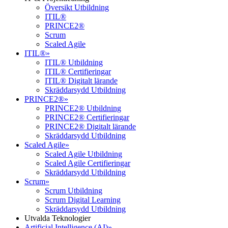
Översikt Utbildning
ITIL®
PRINCE2®
Scrum
Scaled Agile
ITIL®
»
ITIL® Utbildning
ITIL® Certifieringar
ITIL® Digitalt lärande
Skräddarsydd Utbildning
PRINCE2®
»
PRINCE2® Utbildning
PRINCE2® Certifieringar
PRINCE2® Digitalt lärande
Skräddarsydd Utbildning
Scaled Agile
»
Scaled Agile Utbildning
Scaled Agile Certifieringar
Skräddarsydd Utbildning
Scrum
»
Scrum Utbildning
Scrum Digital Learning
Skräddarsydd Utbildning
Utvalda Teknologier
Artificial Intelligence (AI)
»