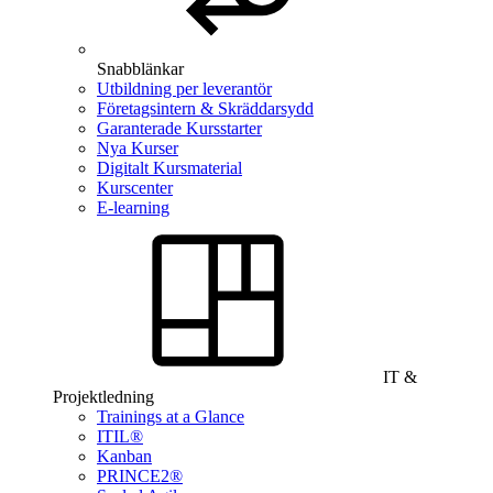
Snabblänkar
Utbildning per leverantör
Företagsintern & Skräddarsydd
Garanterade Kursstarter
Nya Kurser
Digitalt Kursmaterial
Kurscenter
E-learning
IT &
Projektledning
Trainings at a Glance
ITIL®
Kanban
PRINCE2®