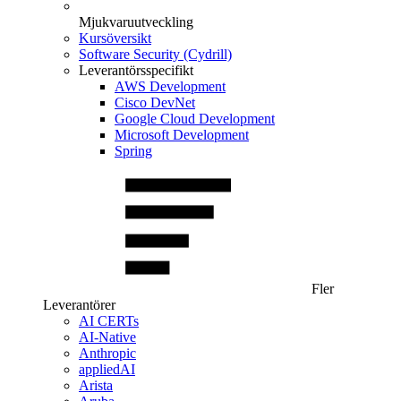
Mjukvaruutveckling
Kursöversikt
Software Security (Cydrill)
Leverantörsspecifikt
AWS Development
Cisco DevNet
Google Cloud Development
Microsoft Development
Spring
Fler
Leverantörer
AI CERTs
AI-Native
Anthropic
appliedAI
Arista