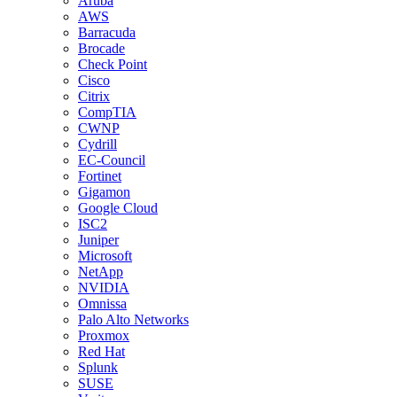
Aruba
AWS
Barracuda
Brocade
Check Point
Cisco
Citrix
CompTIA
CWNP
Cydrill
EC-Council
Fortinet
Gigamon
Google Cloud
ISC2
Juniper
Microsoft
NetApp
NVIDIA
Omnissa
Palo Alto Networks
Proxmox
Red Hat
Splunk
SUSE