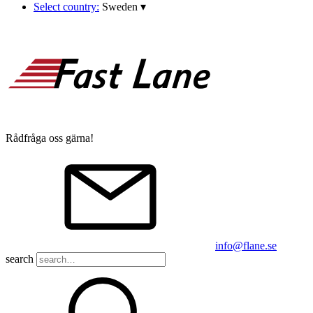
Select country:
Sweden
▾
Rådfråga oss gärna!
info@flane.se
search