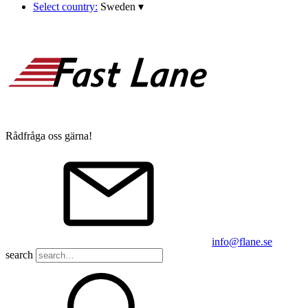
Select country:
Sweden
▾
Rådfråga oss gärna!
info@flane.se
search