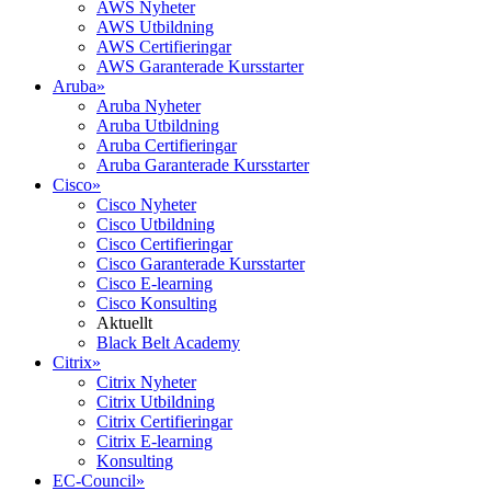
AWS Nyheter
AWS Utbildning
AWS Certifieringar
AWS Garanterade Kursstarter
Aruba
»
Aruba Nyheter
Aruba Utbildning
Aruba Certifieringar
Aruba Garanterade Kursstarter
Cisco
»
Cisco Nyheter
Cisco Utbildning
Cisco Certifieringar
Cisco Garanterade Kursstarter
Cisco E-learning
Cisco Konsulting
Aktuellt
Black Belt Academy
Citrix
»
Citrix Nyheter
Citrix Utbildning
Citrix Certifieringar
Citrix E-learning
Konsulting
EC-Council
»