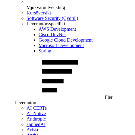
Mjukvaruutveckling
Kursöversikt
Software Security (Cydrill)
Leverantörsspecifikt
AWS Development
Cisco DevNet
Google Cloud Development
Microsoft Development
Spring
Fler
Leverantörer
AI CERTs
AI-Native
Anthropic
appliedAI
Arista