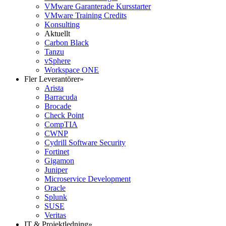
VMware Garanterade Kursstarter
VMware Training Credits
Konsulting
Aktuellt
Carbon Black
Tanzu
vSphere
Workspace ONE
Fler Leverantörer
»
Arista
Barracuda
Brocade
Check Point
CompTIA
CWNP
Cydrill Software Security
Fortinet
Gigamon
Juniper
Microservice Development
Oracle
Splunk
SUSE
Veritas
IT & Projektledning
»