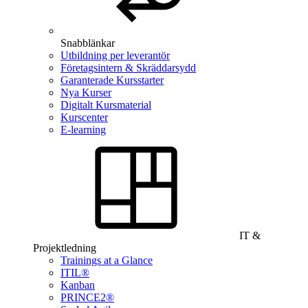
Snabblänkar
Utbildning per leverantör
Företagsintern & Skräddarsydd
Garanterade Kursstarter
Nya Kurser
Digitalt Kursmaterial
Kurscenter
E-learning
IT &
Projektledning
Trainings at a Glance
ITIL®
Kanban
PRINCE2®