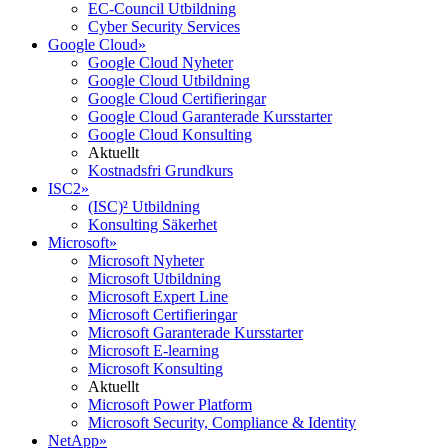
EC-Council Utbildning
Cyber Security Services
Google Cloud
»
Google Cloud Nyheter
Google Cloud Utbildning
Google Cloud Certifieringar
Google Cloud Garanterade Kursstarter
Google Cloud Konsulting
Aktuellt
Kostnadsfri Grundkurs
ISC2
»
(ISC)² Utbildning
Konsulting Säkerhet
Microsoft
»
Microsoft Nyheter
Microsoft Utbildning
Microsoft Expert Line
Microsoft Certifieringar
Microsoft Garanterade Kursstarter
Microsoft E-learning
Microsoft Konsulting
Aktuellt
Microsoft Power Platform
Microsoft Security, Compliance & Identity
NetApp
»