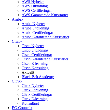
AWS Nyheter
AWS Utbildning
AWS Certifieringar
AWS Garanterade Kursstarter
Aruba
»
Aruba Nyheter
Aruba Utbildning
Aruba Certifieringar
Aruba Garanterade Kursstarter
Cisco
»
Cisco Nyheter
Cisco Utbildning
Cisco Certifieringar
Cisco Garanterade Kursstarter
Cisco E-learning
Cisco Konsulting
Aktuellt
Black Belt Academy
Citrix
»
Citrix Nyheter
Citrix Utbildning
Citrix Certifieringar
Citrix E-learning
Konsulting
EC-Council
»