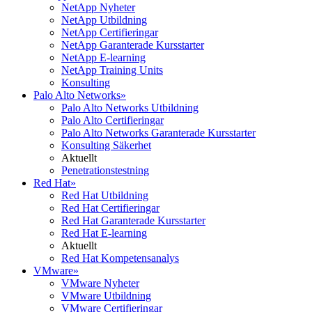
NetApp Nyheter
NetApp Utbildning
NetApp Certifieringar
NetApp Garanterade Kursstarter
NetApp E-learning
NetApp Training Units
Konsulting
Palo Alto Networks
»
Palo Alto Networks Utbildning
Palo Alto Certifieringar
Palo Alto Networks Garanterade Kursstarter
Konsulting Säkerhet
Aktuellt
Penetrationstestning
Red Hat
»
Red Hat Utbildning
Red Hat Certifieringar
Red Hat Garanterade Kursstarter
Red Hat E-learning
Aktuellt
Red Hat Kompetensanalys
VMware
»
VMware Nyheter
VMware Utbildning
VMware Certifieringar