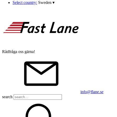
Select country:
Sweden
▾
Rådfråga oss gärna!
info@flane.se
search