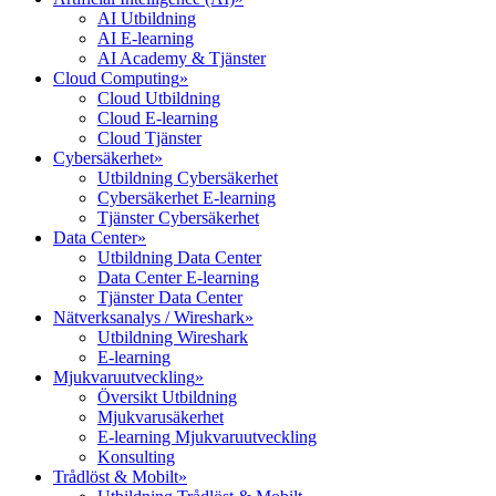
AI Utbildning
AI E-learning
AI Academy & Tjänster
Cloud Computing
»
Cloud Utbildning
Cloud E-learning
Cloud Tjänster
Cybersäkerhet
»
Utbildning Cybersäkerhet
Cybersäkerhet E-learning
Tjänster Cybersäkerhet
Data Center
»
Utbildning Data Center
Data Center E-learning
Tjänster Data Center
Nätverksanalys / Wireshark
»
Utbildning Wireshark
E-learning
Mjukvaruutveckling
»
Översikt Utbildning
Mjukvarusäkerhet
E-learning Mjukvaruutveckling
Konsulting
Trådlöst & Mobilt
»