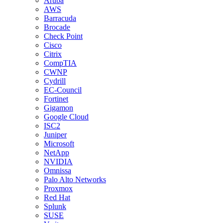
Aruba
AWS
Barracuda
Brocade
Check Point
Cisco
Citrix
CompTIA
CWNP
Cydrill
EC-Council
Fortinet
Gigamon
Google Cloud
ISC2
Juniper
Microsoft
NetApp
NVIDIA
Omnissa
Palo Alto Networks
Proxmox
Red Hat
Splunk
SUSE