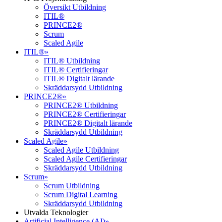
Översikt Utbildning
ITIL®
PRINCE2®
Scrum
Scaled Agile
ITIL®
»
ITIL® Utbildning
ITIL® Certifieringar
ITIL® Digitalt lärande
Skräddarsydd Utbildning
PRINCE2®
»
PRINCE2® Utbildning
PRINCE2® Certifieringar
PRINCE2® Digitalt lärande
Skräddarsydd Utbildning
Scaled Agile
»
Scaled Agile Utbildning
Scaled Agile Certifieringar
Skräddarsydd Utbildning
Scrum
»
Scrum Utbildning
Scrum Digital Learning
Skräddarsydd Utbildning
Utvalda Teknologier
Artificial Intelligence (AI)
»