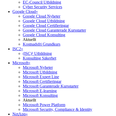
EC-Council Utbildning
Cyber Security Services
Google Cloud
»
Google Cloud Nyheter
Google Cloud Utbildning
Google Cloud Certifieringar
Google Cloud Garanterade Kursstarter
Google Cloud Konsulting
Aktuellt
Kostnadsfri Grundkurs
ISC2
»
(ISC)² Utbildning
Konsulting Säkerhet
Microsoft
»
Microsoft Nyheter
Microsoft Utbildning
Microsoft Expert Line
Microsoft Certifieringar
Microsoft Garanterade Kursstarter
Microsoft E-learning
Microsoft Konsulting
Aktuellt
Microsoft Power Platform
Microsoft Security, Compliance & Identity
NetApp
»