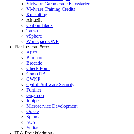
VMware Garanterade Kursstarter
VMware Training Credits
Konsulting
Aktuellt
Carbon Black
Tanzu
vSphere
Workspace ONE
Fler Leverantörer
»
Arista
Barracuda
Brocade
Check Point
CompTIA
CWNP
Cydrill Software Security
Fortinet
Gigamon
Juniper
Microservice Development
Oracle
Splunk
SUSE
Veritas
IT & Projektledning
»