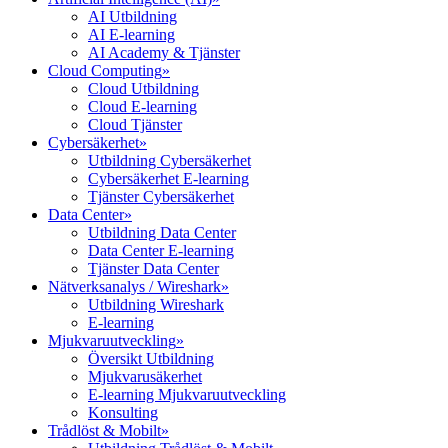
AI Utbildning
AI E-learning
AI Academy & Tjänster
Cloud Computing
»
Cloud Utbildning
Cloud E-learning
Cloud Tjänster
Cybersäkerhet
»
Utbildning Cybersäkerhet
Cybersäkerhet E-learning
Tjänster Cybersäkerhet
Data Center
»
Utbildning Data Center
Data Center E-learning
Tjänster Data Center
Nätverksanalys / Wireshark
»
Utbildning Wireshark
E-learning
Mjukvaruutveckling
»
Översikt Utbildning
Mjukvarusäkerhet
E-learning Mjukvaruutveckling
Konsulting
Trådlöst & Mobilt
»