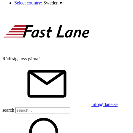
Select country:
Sweden
▾
Rådfråga oss gärna!
info@flane.se
search