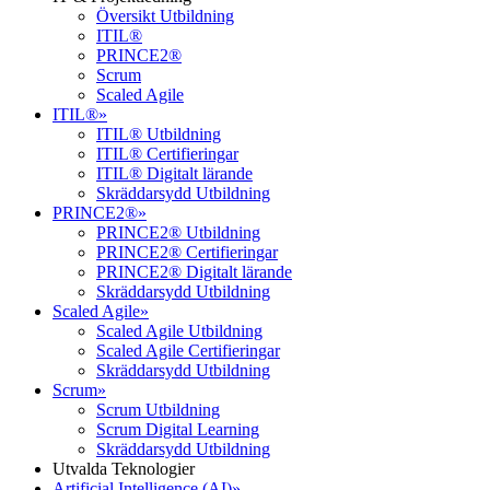
Översikt Utbildning
ITIL®
PRINCE2®
Scrum
Scaled Agile
ITIL®
»
ITIL® Utbildning
ITIL® Certifieringar
ITIL® Digitalt lärande
Skräddarsydd Utbildning
PRINCE2®
»
PRINCE2® Utbildning
PRINCE2® Certifieringar
PRINCE2® Digitalt lärande
Skräddarsydd Utbildning
Scaled Agile
»
Scaled Agile Utbildning
Scaled Agile Certifieringar
Skräddarsydd Utbildning
Scrum
»
Scrum Utbildning
Scrum Digital Learning
Skräddarsydd Utbildning
Utvalda Teknologier
Artificial Intelligence (AI)
»