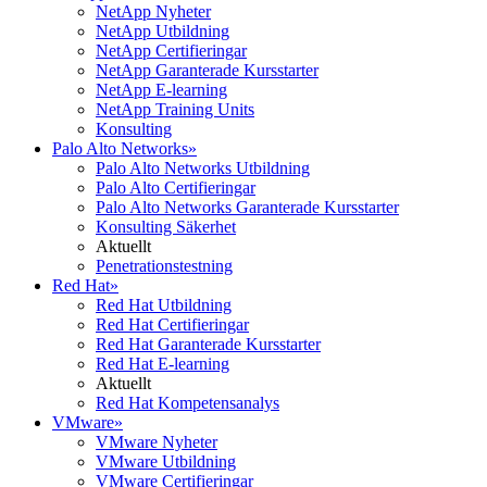
NetApp Nyheter
NetApp Utbildning
NetApp Certifieringar
NetApp Garanterade Kursstarter
NetApp E-learning
NetApp Training Units
Konsulting
Palo Alto Networks
»
Palo Alto Networks Utbildning
Palo Alto Certifieringar
Palo Alto Networks Garanterade Kursstarter
Konsulting Säkerhet
Aktuellt
Penetrationstestning
Red Hat
»
Red Hat Utbildning
Red Hat Certifieringar
Red Hat Garanterade Kursstarter
Red Hat E-learning
Aktuellt
Red Hat Kompetensanalys
VMware
»
VMware Nyheter
VMware Utbildning
VMware Certifieringar