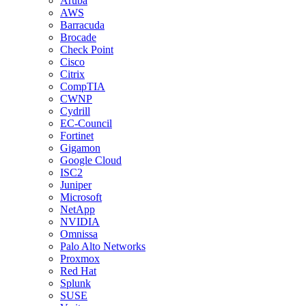
Aruba
AWS
Barracuda
Brocade
Check Point
Cisco
Citrix
CompTIA
CWNP
Cydrill
EC-Council
Fortinet
Gigamon
Google Cloud
ISC2
Juniper
Microsoft
NetApp
NVIDIA
Omnissa
Palo Alto Networks
Proxmox
Red Hat
Splunk
SUSE