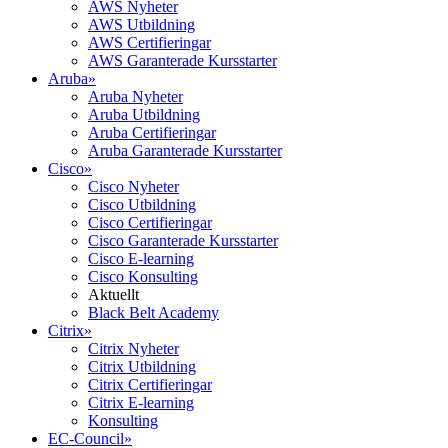
AWS Nyheter
AWS Utbildning
AWS Certifieringar
AWS Garanterade Kursstarter
Aruba
»
Aruba Nyheter
Aruba Utbildning
Aruba Certifieringar
Aruba Garanterade Kursstarter
Cisco
»
Cisco Nyheter
Cisco Utbildning
Cisco Certifieringar
Cisco Garanterade Kursstarter
Cisco E-learning
Cisco Konsulting
Aktuellt
Black Belt Academy
Citrix
»
Citrix Nyheter
Citrix Utbildning
Citrix Certifieringar
Citrix E-learning
Konsulting
EC-Council
»