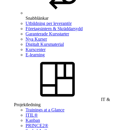
Snabblänkar
Utbildning per leverantör
Företagsintern & Skräddarsydd
Garanterade Kursstarter
Nya Kurser
Digitalt Kursmaterial
Kurscenter
E-learning
IT &
Projektledning
Trainings at a Glance
ITIL®
Kanban
PRINCE2®