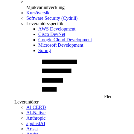
Mjukvaruutveckling
Kursöversikt
Software Security (Cydrill)
Leverantörsspecifikt
AWS Development
Cisco DevNet
Google Cloud Development
Microsoft Development
Spring
Fler
Leverantörer
AI CERTs
AI-Native
Anthropic
appliedAI
Arista