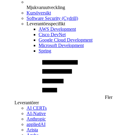
Mjukvaruutveckling
Kursöversikt
Software Security (Cydrill)
Leverantörsspecifikt
AWS Development
Cisco DevNet
Google Cloud Development
Microsoft Development
Spring
Fler
Leverantörer
AI CERTs
AI-Native
Anthropic
appliedAI
Arista