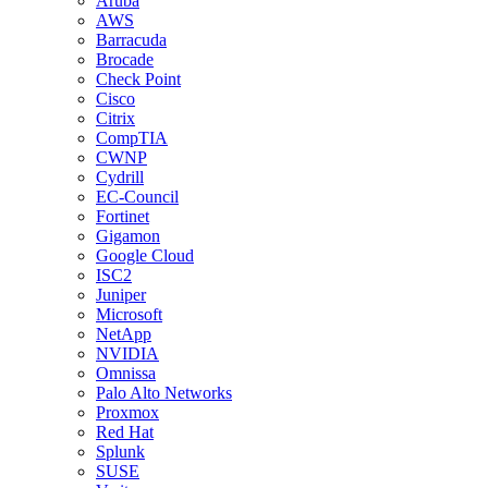
Aruba
AWS
Barracuda
Brocade
Check Point
Cisco
Citrix
CompTIA
CWNP
Cydrill
EC-Council
Fortinet
Gigamon
Google Cloud
ISC2
Juniper
Microsoft
NetApp
NVIDIA
Omnissa
Palo Alto Networks
Proxmox
Red Hat
Splunk
SUSE