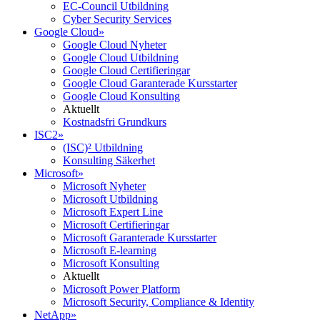
EC-Council Utbildning
Cyber Security Services
Google Cloud
»
Google Cloud Nyheter
Google Cloud Utbildning
Google Cloud Certifieringar
Google Cloud Garanterade Kursstarter
Google Cloud Konsulting
Aktuellt
Kostnadsfri Grundkurs
ISC2
»
(ISC)² Utbildning
Konsulting Säkerhet
Microsoft
»
Microsoft Nyheter
Microsoft Utbildning
Microsoft Expert Line
Microsoft Certifieringar
Microsoft Garanterade Kursstarter
Microsoft E-learning
Microsoft Konsulting
Aktuellt
Microsoft Power Platform
Microsoft Security, Compliance & Identity
NetApp
»