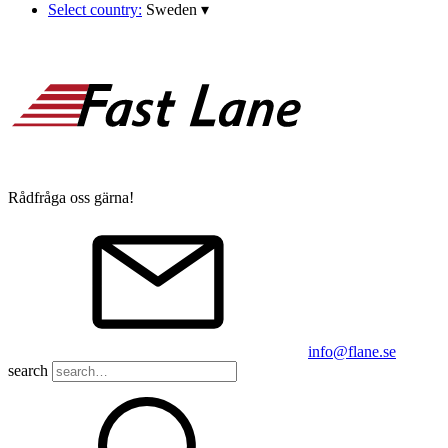
Select country:
Sweden
▾
Rådfråga oss gärna!
info@flane.se
search