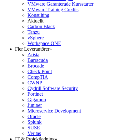
VMware Garanterade Kursstarter
VMware Training Credits
Konsulting
Aktuellt
Carbon Black
Tanzu
vSphere
Workspace ONE
Fler Leverantörer
»
Arista
Barracuda
Brocade
Check Point
CompTIA
CWNP
Cydrill Software Security
Fortinet
Gigamon
Juniper
Microservice Development
Oracle
Splunk
SUSE
Veritas
IT & Projektledning
»