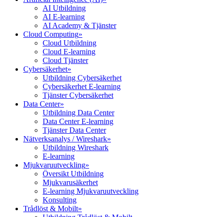
AI Utbildning
AI E-learning
AI Academy & Tjänster
Cloud Computing
»
Cloud Utbildning
Cloud E-learning
Cloud Tjänster
Cybersäkerhet
»
Utbildning Cybersäkerhet
Cybersäkerhet E-learning
Tjänster Cybersäkerhet
Data Center
»
Utbildning Data Center
Data Center E-learning
Tjänster Data Center
Nätverksanalys / Wireshark
»
Utbildning Wireshark
E-learning
Mjukvaruutveckling
»
Översikt Utbildning
Mjukvarusäkerhet
E-learning Mjukvaruutveckling
Konsulting
Trådlöst & Mobilt
»