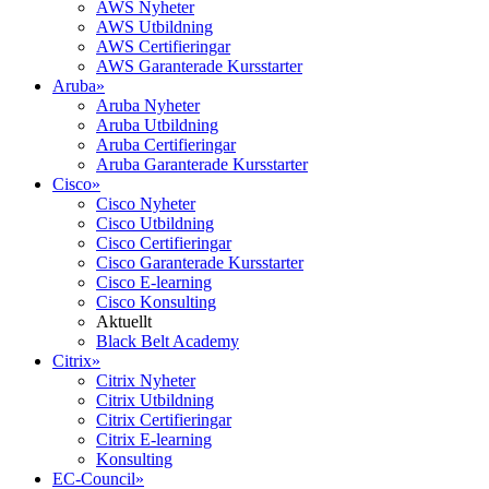
AWS Nyheter
AWS Utbildning
AWS Certifieringar
AWS Garanterade Kursstarter
Aruba
»
Aruba Nyheter
Aruba Utbildning
Aruba Certifieringar
Aruba Garanterade Kursstarter
Cisco
»
Cisco Nyheter
Cisco Utbildning
Cisco Certifieringar
Cisco Garanterade Kursstarter
Cisco E-learning
Cisco Konsulting
Aktuellt
Black Belt Academy
Citrix
»
Citrix Nyheter
Citrix Utbildning
Citrix Certifieringar
Citrix E-learning
Konsulting
EC-Council
»