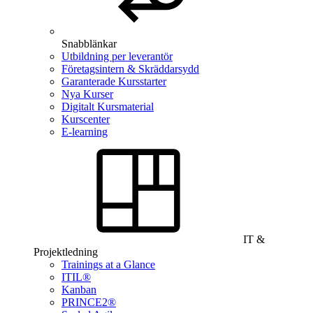
Snabblänkar
Utbildning per leverantör
Företagsintern & Skräddarsydd
Garanterade Kursstarter
Nya Kurser
Digitalt Kursmaterial
Kurscenter
E-learning
IT &
Projektledning
Trainings at a Glance
ITIL®
Kanban
PRINCE2®