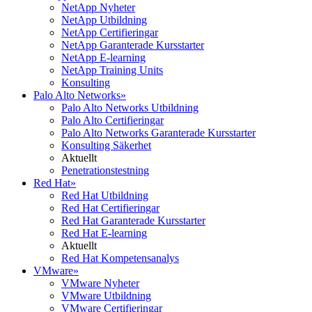
NetApp Nyheter
NetApp Utbildning
NetApp Certifieringar
NetApp Garanterade Kursstarter
NetApp E-learning
NetApp Training Units
Konsulting
Palo Alto Networks
»
Palo Alto Networks Utbildning
Palo Alto Certifieringar
Palo Alto Networks Garanterade Kursstarter
Konsulting Säkerhet
Aktuellt
Penetrationstestning
Red Hat
»
Red Hat Utbildning
Red Hat Certifieringar
Red Hat Garanterade Kursstarter
Red Hat E-learning
Aktuellt
Red Hat Kompetensanalys
VMware
»
VMware Nyheter
VMware Utbildning
VMware Certifieringar