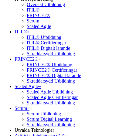
Översikt Utbildning
ITIL®
PRINCE2®
Scrum
Scaled Agile
ITIL®
»
ITIL® Utbildning
ITIL® Certifieringar
ITIL® Digitalt lärande
Skräddarsydd Utbildning
PRINCE2®
»
PRINCE2® Utbildning
PRINCE2® Certifieringar
PRINCE2® Digitalt lärande
Skräddarsydd Utbildning
Scaled Agile
»
Scaled Agile Utbildning
Scaled Agile Certifieringar
Skräddarsydd Utbildning
Scrum
»
Scrum Utbildning
Scrum Digital Learning
Skräddarsydd Utbildning
Utvalda Teknologier
Artificial Intelligence (AI)
»