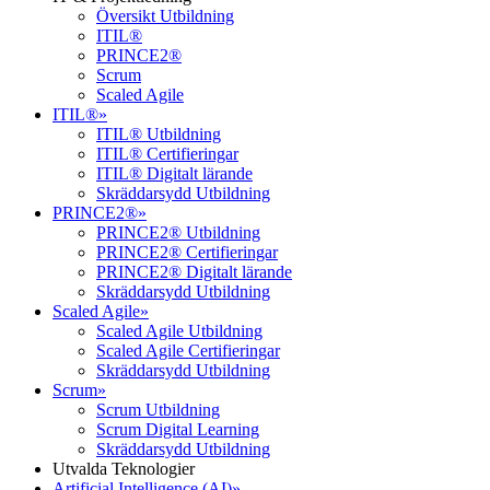
Översikt Utbildning
ITIL®
PRINCE2®
Scrum
Scaled Agile
ITIL®
»
ITIL® Utbildning
ITIL® Certifieringar
ITIL® Digitalt lärande
Skräddarsydd Utbildning
PRINCE2®
»
PRINCE2® Utbildning
PRINCE2® Certifieringar
PRINCE2® Digitalt lärande
Skräddarsydd Utbildning
Scaled Agile
»
Scaled Agile Utbildning
Scaled Agile Certifieringar
Skräddarsydd Utbildning
Scrum
»
Scrum Utbildning
Scrum Digital Learning
Skräddarsydd Utbildning
Utvalda Teknologier
Artificial Intelligence (AI)
»