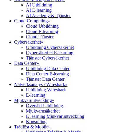
AI Utbildning
AI E-learning
AI Academy & Tjänster
Cloud Computing
»
Cloud Utbildning
Cloud E-learning
Cloud Tjänster
Cybersäkerhet
»
Utbildning Cybersäkerhet
Cybersäkerhet E-learning
Tjänster Cybersäkerhet
Data Center
»
Utbildning Data Center
Data Center E-learning
Tjänster Data Center
Nätverksanalys / Wireshark
»
Utbildning Wireshark
E-learning
Mjukvaruutveckling
»
Översikt Utbildning
Mjukvarusäkerhet
E-learning Mjukvaruutveckling
Konsulting
Trådlöst & Mobilt
»