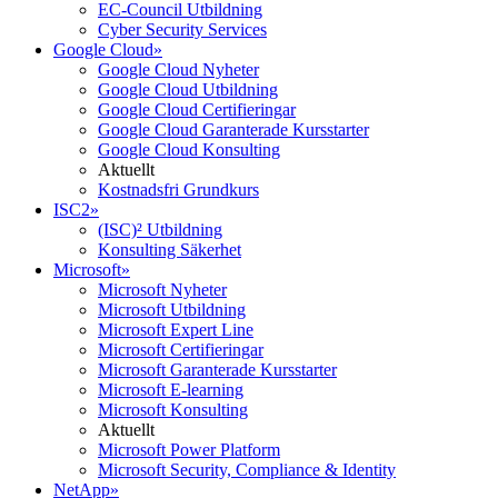
EC-Council Utbildning
Cyber Security Services
Google Cloud
»
Google Cloud Nyheter
Google Cloud Utbildning
Google Cloud Certifieringar
Google Cloud Garanterade Kursstarter
Google Cloud Konsulting
Aktuellt
Kostnadsfri Grundkurs
ISC2
»
(ISC)² Utbildning
Konsulting Säkerhet
Microsoft
»
Microsoft Nyheter
Microsoft Utbildning
Microsoft Expert Line
Microsoft Certifieringar
Microsoft Garanterade Kursstarter
Microsoft E-learning
Microsoft Konsulting
Aktuellt
Microsoft Power Platform
Microsoft Security, Compliance & Identity
NetApp
»