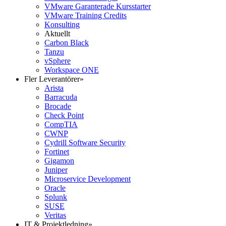
VMware Garanterade Kursstarter
VMware Training Credits
Konsulting
Aktuellt
Carbon Black
Tanzu
vSphere
Workspace ONE
Fler Leverantörer
»
Arista
Barracuda
Brocade
Check Point
CompTIA
CWNP
Cydrill Software Security
Fortinet
Gigamon
Juniper
Microservice Development
Oracle
Splunk
SUSE
Veritas
IT & Projektledning
»