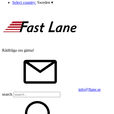
Select country:
Sweden
▾
Rådfråga oss gärna!
info@flane.se
search