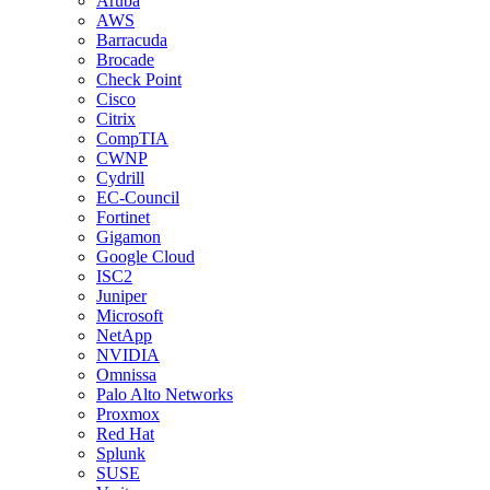
Aruba
AWS
Barracuda
Brocade
Check Point
Cisco
Citrix
CompTIA
CWNP
Cydrill
EC-Council
Fortinet
Gigamon
Google Cloud
ISC2
Juniper
Microsoft
NetApp
NVIDIA
Omnissa
Palo Alto Networks
Proxmox
Red Hat
Splunk
SUSE