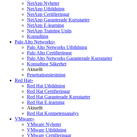
NetApp Nyheter
NetApp Utbildning
NetApp Certifieringar
NetApp Garanterade Kursstarter
NetApp E-learning
NetApp Training Units
Konsulting
Palo Alto Networks
»
Palo Alto Networks Utbildning
Palo Alto Certifieringar
Palo Alto Networks Garanterade Kursstarter
Konsulting Säkerhet
Aktuellt
Penetrationstestning
Red Hat
»
Red Hat Utbildning
Red Hat Certifieringar
Red Hat Garanterade Kursstarter
Red Hat E-learning
Aktuellt
Red Hat Kompetensanalys
VMware
»
VMware Nyheter
VMware Utbildning
VMware Certifieringar