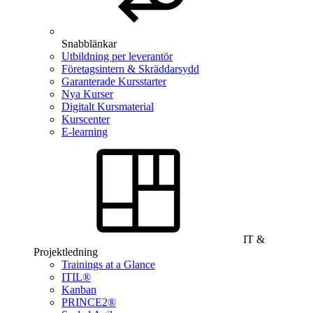
Snabblänkar
Utbildning per leverantör
Företagsintern & Skräddarsydd
Garanterade Kursstarter
Nya Kurser
Digitalt Kursmaterial
Kurscenter
E-learning
IT &
Projektledning
Trainings at a Glance
ITIL®
Kanban
PRINCE2®