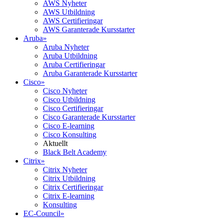
AWS Nyheter
AWS Utbildning
AWS Certifieringar
AWS Garanterade Kursstarter
Aruba
»
Aruba Nyheter
Aruba Utbildning
Aruba Certifieringar
Aruba Garanterade Kursstarter
Cisco
»
Cisco Nyheter
Cisco Utbildning
Cisco Certifieringar
Cisco Garanterade Kursstarter
Cisco E-learning
Cisco Konsulting
Aktuellt
Black Belt Academy
Citrix
»
Citrix Nyheter
Citrix Utbildning
Citrix Certifieringar
Citrix E-learning
Konsulting
EC-Council
»