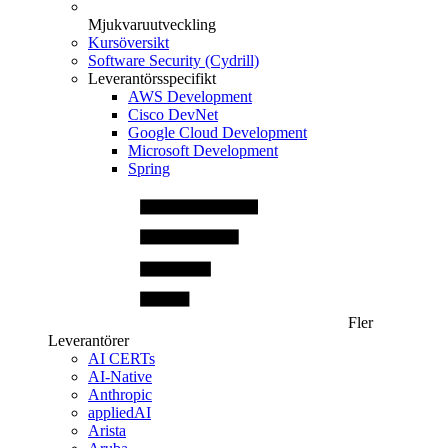
Mjukvaruutveckling
Kursöversikt
Software Security (Cydrill)
Leverantörsspecifikt
AWS Development
Cisco DevNet
Google Cloud Development
Microsoft Development
Spring
Fler
Leverantörer
AI CERTs
AI-Native
Anthropic
appliedAI
Arista