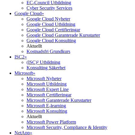
EC-Council Utbildning
Cyber Security Services
Google Cloud
»
Google Cloud Nyheter
Google Cloud Utbildning
Google Cloud Certifieringar
Google Cloud Garanterade Kursstarter
Google Cloud Konsulting
Aktuellt
Kostnadsfri Grundkurs
ISC2
»
(ISC)² Utbildning
Konsulting Säkerhet
Microsoft
»
Microsoft Nyheter
Microsoft Utbildning
Microsoft Expert Line
Microsoft Certifieringar
Microsoft Garanterade Kursstarter
Microsoft E-learning
Microsoft Konsulting
Aktuellt
Microsoft Power Platform
Microsoft Security, Compliance & Identity
NetApp
»