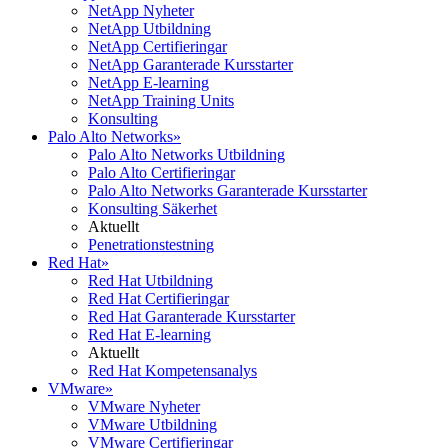
NetApp Nyheter
NetApp Utbildning
NetApp Certifieringar
NetApp Garanterade Kursstarter
NetApp E-learning
NetApp Training Units
Konsulting
Palo Alto Networks
»
Palo Alto Networks Utbildning
Palo Alto Certifieringar
Palo Alto Networks Garanterade Kursstarter
Konsulting Säkerhet
Aktuellt
Penetrationstestning
Red Hat
»
Red Hat Utbildning
Red Hat Certifieringar
Red Hat Garanterade Kursstarter
Red Hat E-learning
Aktuellt
Red Hat Kompetensanalys
VMware
»
VMware Nyheter
VMware Utbildning
VMware Certifieringar