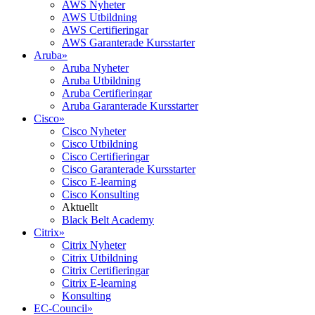
AWS Nyheter
AWS Utbildning
AWS Certifieringar
AWS Garanterade Kursstarter
Aruba
»
Aruba Nyheter
Aruba Utbildning
Aruba Certifieringar
Aruba Garanterade Kursstarter
Cisco
»
Cisco Nyheter
Cisco Utbildning
Cisco Certifieringar
Cisco Garanterade Kursstarter
Cisco E-learning
Cisco Konsulting
Aktuellt
Black Belt Academy
Citrix
»
Citrix Nyheter
Citrix Utbildning
Citrix Certifieringar
Citrix E-learning
Konsulting
EC-Council
»