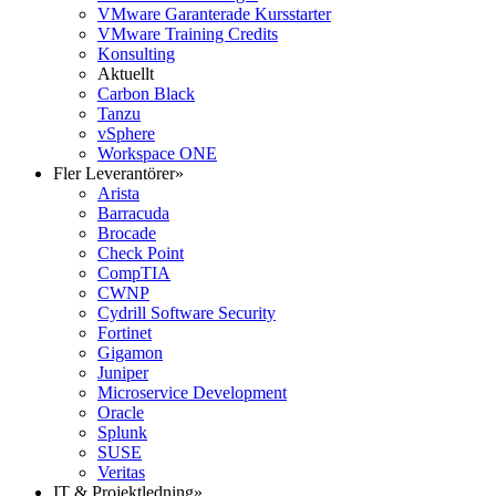
VMware Garanterade Kursstarter
VMware Training Credits
Konsulting
Aktuellt
Carbon Black
Tanzu
vSphere
Workspace ONE
Fler Leverantörer
»
Arista
Barracuda
Brocade
Check Point
CompTIA
CWNP
Cydrill Software Security
Fortinet
Gigamon
Juniper
Microservice Development
Oracle
Splunk
SUSE
Veritas
IT & Projektledning
»