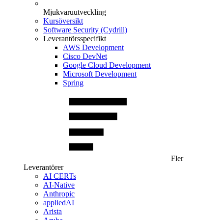
Mjukvaruutveckling
Kursöversikt
Software Security (Cydrill)
Leverantörsspecifikt
AWS Development
Cisco DevNet
Google Cloud Development
Microsoft Development
Spring
Fler
Leverantörer
AI CERTs
AI-Native
Anthropic
appliedAI
Arista