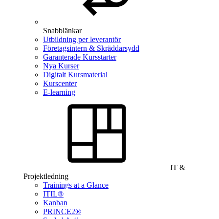
Snabblänkar
Utbildning per leverantör
Företagsintern & Skräddarsydd
Garanterade Kursstarter
Nya Kurser
Digitalt Kursmaterial
Kurscenter
E-learning
IT &
Projektledning
Trainings at a Glance
ITIL®
Kanban
PRINCE2®