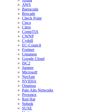
Aruba
AWS
Barracuda
Brocade
Check Point
Cisco
Citrix
CompTIA
CWNP
Cydrill
EC-Council
Fortinet
Gigamon
Google Cloud
ISC2
Juniper
Microsoft
NetApp
NVIDIA
Omnissa
Palo Alto Networks
Proxmox
Red Hat
Splunk
SUSE