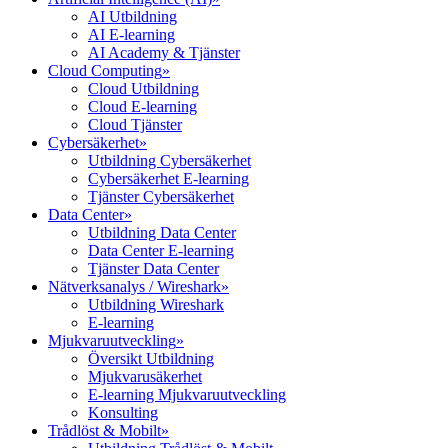
AI Utbildning
AI E-learning
AI Academy & Tjänster
Cloud Computing
»
Cloud Utbildning
Cloud E-learning
Cloud Tjänster
Cybersäkerhet
»
Utbildning Cybersäkerhet
Cybersäkerhet E-learning
Tjänster Cybersäkerhet
Data Center
»
Utbildning Data Center
Data Center E-learning
Tjänster Data Center
Nätverksanalys / Wireshark
»
Utbildning Wireshark
E-learning
Mjukvaruutveckling
»
Översikt Utbildning
Mjukvarusäkerhet
E-learning Mjukvaruutveckling
Konsulting
Trådlöst & Mobilt
»