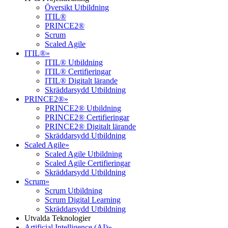
Översikt Utbildning
ITIL®
PRINCE2®
Scrum
Scaled Agile
ITIL®
»
ITIL® Utbildning
ITIL® Certifieringar
ITIL® Digitalt lärande
Skräddarsydd Utbildning
PRINCE2®
»
PRINCE2® Utbildning
PRINCE2® Certifieringar
PRINCE2® Digitalt lärande
Skräddarsydd Utbildning
Scaled Agile
»
Scaled Agile Utbildning
Scaled Agile Certifieringar
Skräddarsydd Utbildning
Scrum
»
Scrum Utbildning
Scrum Digital Learning
Skräddarsydd Utbildning
Utvalda Teknologier
Artificial Intelligence (AI)
»