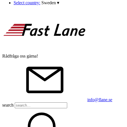
Select country:
Sweden
▾
Rådfråga oss gärna!
info@flane.se
search